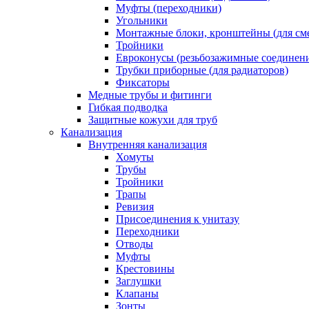
Муфты (переходники)
Угольники
Монтажные блоки, кронштейны (для см
Тройники
Евроконусы (резьбозажимные соединен
Трубки приборные (для радиаторов)
Фиксаторы
Медные трубы и фитинги
Гибкая подводка
Защитные кожухи для труб
Канализация
Внутренняя канализация
Хомуты
Трубы
Тройники
Трапы
Ревизия
Присоединения к унитазу
Переходники
Отводы
Муфты
Крестовины
Заглушки
Клапаны
Зонты