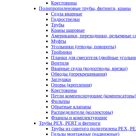
Крестовины
Полипропиленовые трубы, фитинги, краны
Седла вварные
Гидрострелки
Трубы
Краны шаровые
Американки, переходники, резъемные с
Муфты
Угольники (отводы, повороты)
Тройники
Планки для смесителя (двойные угольн
Вентиля
Вварные седла (водоотводы, врезки)
Обводы (перекрещивания)
Заглушки
Опоры (крепления)
Крестовины
Петли компенсирующие (компенсаторы
Фильтры
Обратные клапаны
Распределители (коллекторы)
Фланцы и комплектующие
Трубы PEX, PERT и фитинги
Трубы из сшитого полиэтилена PEX, P
Гильзы монтажные (надвижные)