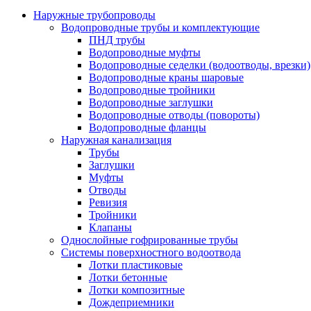
Наружные трубопроводы
Водопроводные трубы и комплектующие
ПНД трубы
Водопроводные муфты
Водопроводные седелки (водоотводы, врезки)
Водопроводные краны шаровые
Водопроводные тройники
Водопроводные заглушки
Водопроводные отводы (повороты)
Водопроводные фланцы
Наружная канализация
Трубы
Заглушки
Муфты
Отводы
Ревизия
Тройники
Клапаны
Однослойные гофрированные трубы
Системы поверхностного водоотвода
Лотки пластиковые
Лотки бетонные
Лотки композитные
Дождеприемники