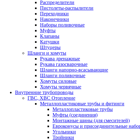
Распределители
Пистолеты-распылители
Переходники
Наконечники
Наборы поливочные
Муфты
Клапаны
Катушки
Штуцеры
Шланги и хомуты
Рукава дренажные
Рукава газосварочные
Шланги напорно-всасывающие
Шланги поливочные
Хомуты силовые
Хомуты червячные
Внутренние трубопроводы
ГВС, ХВС Отопление
Металлопластиковые трубы и фитинги
Металлопластиковые трубы
Муфты (соединения)
Монтажные шины (для смесителей)
Евроконусы и присоединительные набо
Угольники
Тройники