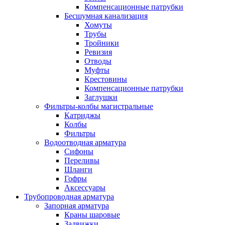
Компенсационные патрубки
Бесшумная канализация
Хомуты
Трубы
Тройники
Ревизия
Отводы
Муфты
Крестовины
Компенсационные патрубки
Заглушки
Фильтры-колбы магистральные
Катриджы
Колбы
Фильтры
Водоотводная арматура
Сифоны
Переливы
Шланги
Гофры
Аксессуары
Трубопроводная арматура
Запорная арматура
Краны шаровые
Задвижки