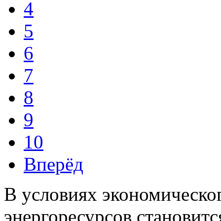
4
5
6
7
8
9
10
Вперёд
В условиях экономическо
энергоресурсов становитс