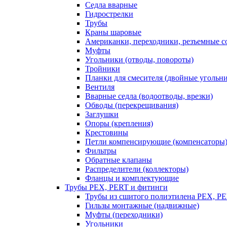
Седла вварные
Гидрострелки
Трубы
Краны шаровые
Американки, переходники, резъемные с
Муфты
Угольники (отводы, повороты)
Тройники
Планки для смесителя (двойные угольн
Вентиля
Вварные седла (водоотводы, врезки)
Обводы (перекрещивания)
Заглушки
Опоры (крепления)
Крестовины
Петли компенсирующие (компенсаторы
Фильтры
Обратные клапаны
Распределители (коллекторы)
Фланцы и комплектующие
Трубы PEX, PERT и фитинги
Трубы из сшитого полиэтилена PEX, P
Гильзы монтажные (надвижные)
Муфты (переходники)
Угольники