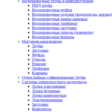
Водопроводные трубы и комплектующие
ПНД трубы
Водопроводные муфты
Водопроводные седелки (водоотводы, врезки)
Водопроводные краны шаровые
Водопроводные тройники
Водопроводные заглушки
Водопроводные отводы (повороты)
Водопроводные фланцы
Наружная канализация
Трубы
Заглушки
Муфты
Отводы
Ревизия
Тройники
Клапаны
Однослойные гофрированные трубы
Системы поверхностного водоотвода
Лотки пластиковые
Лотки бетонные
Лотки композитные
Дождеприемники
Заглушки
Комплекты