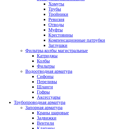
Хомуты
Трубы
Тройники
Ревизия
Отводы
Муфты
Крестовины
Компенсационные патрубки
Заглушки
Фильтры-колбы магистральные
Катриджы
Колбы
Фильтры
Водоотводная арматура
Сифоны
Переливы
Шланги
Гофры
Аксессуары
Трубопроводная арматура
Запорная арматура
Краны шаровые
Задвижки
Вентили
Клапаны