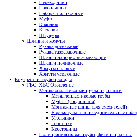
Переходники
Наконечники
Наборы поливочные
Муфты
Клапаны
Катушки
Штуцеры
Шланги и хомуты
Рукава дренажные
Рукава газосварочные
Шланги напорно-всасывающие
Шланги поливочные
Хомуты силовые
Хомуты червячные
Внутренние трубопроводы
ГВС, ХВС Отопление
Металлопластиковые трубы и фитинги
Металлопластиковые трубы
Муфты (соединения)
Монтажные шины (для смесителей)
Евроконусы и присоединительные набо
Угольники
Тройники
Крестовины
Полипропиленовые трубы, фитинги, краны