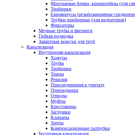
Монтажные блоки, кронштейны (для см
Тройники
Евроконусы (резьбозажимные соединен
Трубки приборные (для радиаторов)
Фиксаторы
Медные трубы и фитинги
Гибкая подводка
Защитные кожухи для труб
Канализация
Внутренняя канализация
Хомуты
Трубы
Тройники
Трапы
Ревизия
Присоединения к унитазу
Переходники
Отводы
Муфты
Крестовины
Заглушки
Клапаны
Зонты
Компенсационные патрубки
Бесшумная канализация