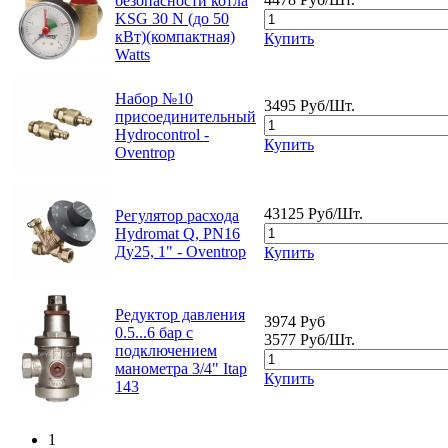
безопасности котла
KSG 30 N (до 50
кВт)(компактная)
Купить
Watts
Набор №10
3495 Руб/Шт.
присоединительный
Hydrocontrol -
Купить
Oventrop
43125 Руб/Шт.
Регулятор расхода
Hydromat Q, PN16
Ду25, 1" - Oventrop
Купить
Редуктор давления
3974 Руб
0.5...6 бар с
3577 Руб/Шт.
подключением
манометра 3/4" Itap
Купить
143
1