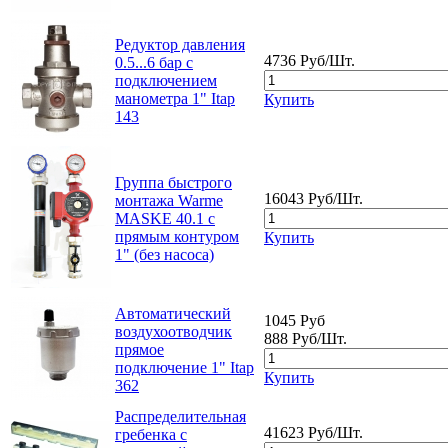
Редуктор давления
4736 Руб/Шт.
0.5...6 бар с
подключением
манометра 1" Itap
Купить
143
Группа быстрого
16043 Руб/Шт.
монтажа Warme
MASKE 40.1 с
прямым контуром
Купить
1" (без насоса)
Автоматический
1045 Руб
воздухоотводчик
888 Руб/Шт.
прямое
подключение 1" Itap
Купить
362
Распределительная
41623 Руб/Шт.
гребенка с