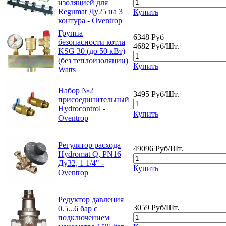
изоляцией для
Regumat Ду25 на 3
Купить
контура - Oventrop
Группа
6348 Руб
безопасности котла
4682 Руб/Шт.
KSG 30 (до 50 кВт)
(без теплоизоляции)
Купить
Watts
Набор №2
3495 Руб/Шт.
присоединительный
Hydrocontrol -
Купить
Oventrop
Регулятор расхода
49096 Руб/Шт.
Hydromat Q, PN16
Ду32, 1 1/4" -
Купить
Oventrop
Редуктор давления
3059 Руб/Шт.
0.5...6 бар с
подключением