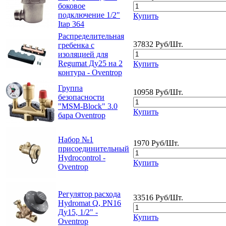
боковое
подключение 1/2"
Купить
Itap 364
Распределительная
37832 Руб/Шт.
гребенка с
изоляцией для
Regumat Ду25 на 2
Купить
контура - Oventrop
Группа
10958 Руб/Шт.
безопасности
"MSM-Block" 3.0
Купить
бара Oventrop
Набор №1
1970 Руб/Шт.
присоединительный
Hydrocontrol -
Купить
Oventrop
Регулятор расхода
33516 Руб/Шт.
Hydromat Q, PN16
Ду15, 1/2" -
Купить
Oventrop