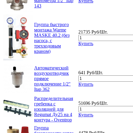
манометра 1/2" Itap
Купить
143
Группа быстрого
монтажа Warme
21735 Руб/Шт.
MASKE 40.2 (без
насоса, с
Купить
трехходовым
краном)
Автоматический
641 Руб/Шт.
воздухоотводчик
прямое
подключение 1/2"
Купить
Itap 362
Распределительная
51696 Руб/Шт.
гребенка с
изоляцией для
Regumat Ду25 на 4
Купить
контура - Oventrop
Группа
4478 Руб/Шт.