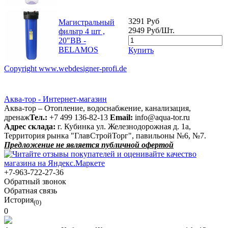
3291 Руб
Магистральный
2949 Руб/Шт.
фильтр 4 шт ,
20"BB -
BELAMOS
Купить
Copyright www.webdesigner-profi.de
Аква-тор - Интернет-магазин
Аква-тор – Отопление, водоснабжение, канализация,
дренаж
Тел.:
+7 499 136-82-13
Email:
info@aqua-tor.ru
Адрес склада:
г. Кубинка ул. Железнодорожная д. 1а,
Территория рынка "ГлавСтройТорг", павильоны №6, №7.
Предложение не является публичной офертой
+7-963-722-27-36
Обратный звонок
Обратная связь
История
(0)
0