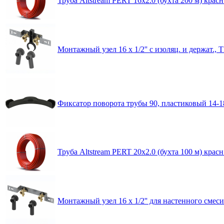
Труба Altstream PERT 16x2.0 (буxта 200 м) красн
Монтажный узел 16 х 1/2'' с изоляц. и держат.,
Фиксатор поворота трубы 90, пластиковый 14-18
Труба Altstream PERT 20x2.0 (буxта 100 м) красн
Монтажный узел 16 х 1/2'' для настенного смес