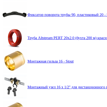
Фиксатор поворота трубы 90, пластиковый 20 - 
Труба Altstream PERT 20x2.0 (буxта 200 м) красн
Монтажная гильза 16 - Stout
Монтажный узел 16 х 1/2'' для дистанционного