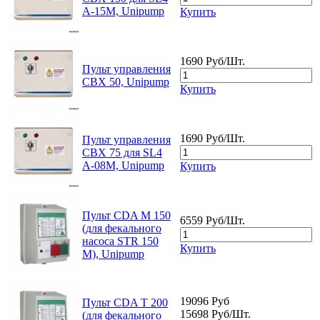
A-15M, Unipump
Купить
1690 Руб/Шт.
Пульт управления
CBX 50, Unipump
Купить
1690 Руб/Шт.
Пульт управления
CBX 75 для SL4
A-08M, Unipump
Купить
Пульт CDA M 150
6559 Руб/Шт.
(для фекального
насоса STR 150
Купить
M), Unipump
19096 Руб
Пульт CDA T 200
15698 Руб/Шт.
(для фекального