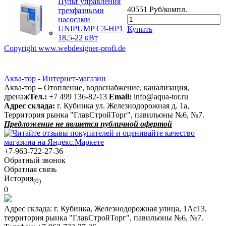
Пульт управления
40551 Руб/компл.
трехфазными
насосами
UNIPUMP C3-HP1
Купить
18,5-22 кВт
Copyright www.webdesigner-profi.de
Аква-тор - Интернет-магазин
Аква-тор – Отопление, водоснабжение, канализация,
дренаж
Тел.:
+7 499 136-82-13
Email:
info@aqua-tor.ru
Адрес склада:
г. Кубинка ул. Железнодорожная д. 1а,
Территория рынка "ГлавСтройТорг", павильоны №6, №7.
Предложение не является публичной офертой
+7-963-722-27-36
Обратный звонок
Обратная связь
История
(0)
0
Адрес склада:
г. Кубинка, Железнодорожная улица, 1Ас13,
территория рынка "ГлавСтройТорг", павильоны №6, №7.