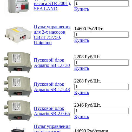
насоса STR 200T),
SEA LAND
Купить
Пульт управления
14600 Руб/Шт.
для 2-х насосов
CB2T 75/750,
Купить
Unipump
2208 Руб/Шт.
Пусковой блок
Aquario SB-1.0-30
Купить
2208 Руб/Шт.
Пусковой блок
Aquario SB-1.5-43
Купить
2346 Руб/Шт.
Пусковой блок
Aquario SB-2.0-65
Купить
Пульт управления
14690 Руб/компл.
трехфазными