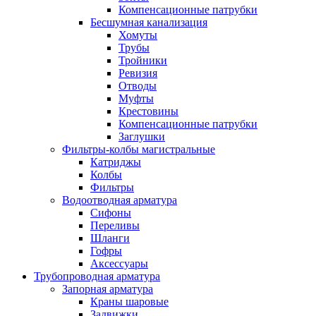
Компенсационные патрубки
Бесшумная канализация
Хомуты
Трубы
Тройники
Ревизия
Отводы
Муфты
Крестовины
Компенсационные патрубки
Заглушки
Фильтры-колбы магистральные
Катриджы
Колбы
Фильтры
Водоотводная арматура
Сифоны
Переливы
Шланги
Гофры
Аксессуары
Трубопроводная арматура
Запорная арматура
Краны шаровые
Задвижки