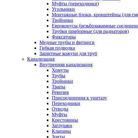
Муфты (переходники)
Угольники
Монтажные блоки, кронштейны (для см
Тройники
Евроконусы (резьбозажимные соединен
Трубки приборные (для радиаторов)
Фиксаторы
Медные трубы и фитинги
Гибкая подводка
Защитные кожухи для труб
Канализация
Внутренняя канализация
Хомуты
Трубы
Тройники
Трапы
Ревизия
Присоединения к унитазу
Переходники
Отводы
Муфты
Крестовины
Заглушки
Клапаны
Зонты