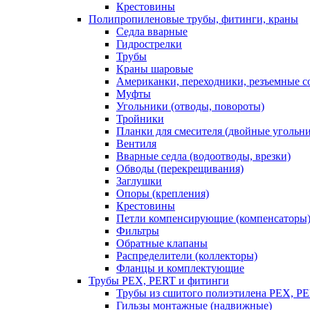
Крестовины
Полипропиленовые трубы, фитинги, краны
Седла вварные
Гидрострелки
Трубы
Краны шаровые
Американки, переходники, резъемные с
Муфты
Угольники (отводы, повороты)
Тройники
Планки для смесителя (двойные угольн
Вентиля
Вварные седла (водоотводы, врезки)
Обводы (перекрещивания)
Заглушки
Опоры (крепления)
Крестовины
Петли компенсирующие (компенсаторы
Фильтры
Обратные клапаны
Распределители (коллекторы)
Фланцы и комплектующие
Трубы PEX, PERT и фитинги
Трубы из сшитого полиэтилена PEX, P
Гильзы монтажные (надвижные)