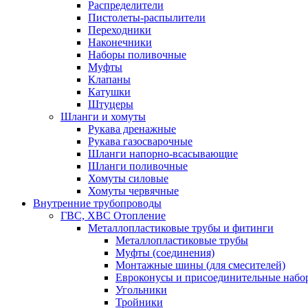
Распределители
Пистолеты-распылители
Переходники
Наконечники
Наборы поливочные
Муфты
Клапаны
Катушки
Штуцеры
Шланги и хомуты
Рукава дренажные
Рукава газосварочные
Шланги напорно-всасывающие
Шланги поливочные
Хомуты силовые
Хомуты червячные
Внутренние трубопроводы
ГВС, ХВС Отопление
Металлопластиковые трубы и фитинги
Металлопластиковые трубы
Муфты (соединения)
Монтажные шины (для смесителей)
Евроконусы и присоединительные набо
Угольники
Тройники