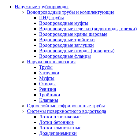
Наружные трубопроводы
Водопроводные трубы и комплектующие
ПНД трубы
Водопроводные муфты
Водопроводные седелки (водоотводы, врезки)
Водопроводные краны шаровые
Водопроводные тройники
Водопроводные заглушки
Водопроводные отводы (повороты)
Водопроводные фланцы
Наружная канализация
Трубы
Заглушки
Муфты
Отводы
Ревизия
Тройники
Клапаны
Однослойные гофрированные трубы
Системы поверхностного водоотвода
Лотки пластиковые
Лотки бетонные
Лотки композитные
Дождеприемники