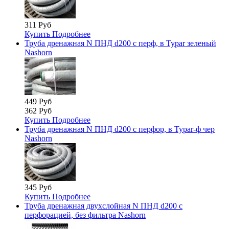
311 Руб
Купить
Подробнее
Труба дренажная N ПНД d200 с перф, в Typar зеленый
Nashorn
449 Руб
362 Руб
Купить
Подробнее
Труба дренажная N ПНД d200 с перфор, в Typar-ф чер
Nashorn
345 Руб
Купить
Подробнее
Труба дренажная двухслойная N ПНД d200 с
перфорацией, без фильтра Nashorn