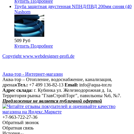
Купить
Подробнее
Труба защитная двустенная NПНД/ПВД 200мм синяя (40
Nashorn
509 Руб
Купить
Подробнее
Copyright www.webdesigner-profi.de
Аква-тор - Интернет-магазин
Аква-тор – Отопление, водоснабжение, канализация,
дренаж
Тел.:
+7 499 136-82-13
Email:
info@aqua-tor.ru
Адрес склада:
г. Кубинка ул. Железнодорожная д. 1а,
Территория рынка "ГлавСтройТорг", павильоны №6, №7.
Предложение не является публичной офертой
+7-963-722-27-36
Обратный звонок
Обратная связь
История