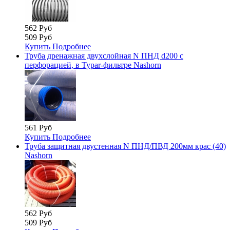
562 Руб
509 Руб
Купить
Подробнее
Труба дренажная двухслойная N ПНД d200 с
перфорацией, в Typar-фильтре Nashorn
561 Руб
Купить
Подробнее
Труба защитная двустенная N ПНД/ПВД 200мм крас (40)
Nashorn
562 Руб
509 Руб