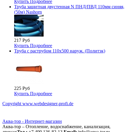
Купить
Подробнее
Труба защитная двустенная N ПНД/ПВД 110мм синяя,
(50м) Nashorn
217 Руб
Купить
Подробнее
Труба с раструбом 110х500 наруж. (Политэк)
225 Руб
Купить
Подробнее
Copyright www.webdesigner-profi.de
Аква-тор - Интернет-магазин
Аква-тор – Отопление, водоснабжение, канализация,
дренаж
Тел.:
+7 499 136-82-13
Email:
info@aqua-tor.ru