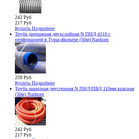
242 Руб
217 Руб
Купить
Подробнее
Труба дренажная двухслойная N ПНД d110 с
перфорацией в Typar-фильтре (50м) Nashorn
259 Руб
Купить
Подробнее
Труба защитная двустенная N ПНД/ПВД 110мм красная
(50м) Nashorn
242 Руб
217 Руб