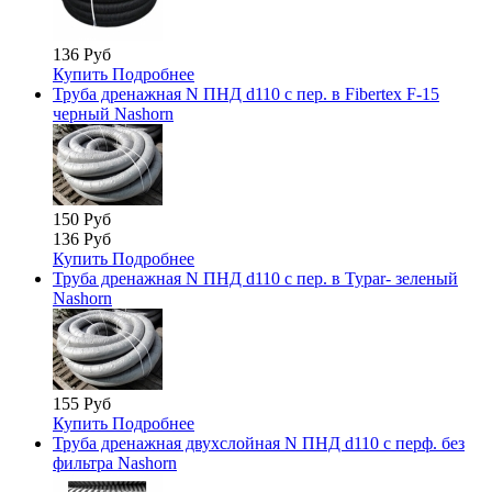
136 Руб
Купить
Подробнее
Труба дренажная N ПНД d110 с пер. в Fibertex F-15
черный Nashorn
150 Руб
136 Руб
Купить
Подробнее
Труба дренажная N ПНД d110 с пер. в Typar- зеленый
Nashorn
155 Руб
Купить
Подробнее
Труба дренажная двухслойная N ПНД d110 с перф. без
фильтра Nashorn