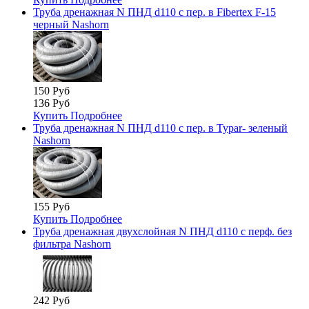
Труба дренажная N ПНД d110 с пер. в Fibertex F-15
черный Nashorn
150 Руб
136 Руб
Купить
Подробнее
Труба дренажная N ПНД d110 с пер. в Typar- зеленый
Nashorn
155 Руб
Купить
Подробнее
Труба дренажная двухслойная N ПНД d110 с перф. без
фильтра Nashorn
242 Руб