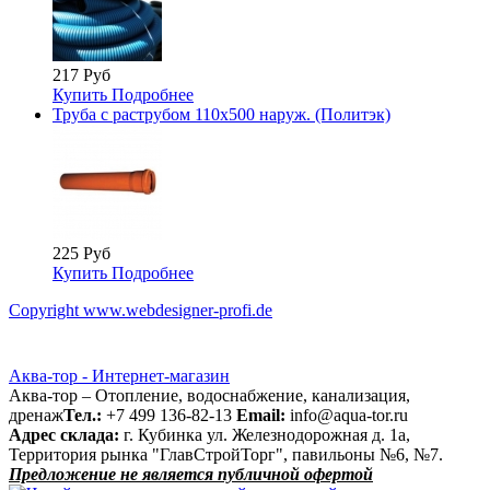
217 Руб
Купить
Подробнее
Труба с раструбом 110х500 наруж. (Политэк)
225 Руб
Купить
Подробнее
Copyright www.webdesigner-profi.de
Аква-тор - Интернет-магазин
Аква-тор – Отопление, водоснабжение, канализация,
дренаж
Тел.:
+7 499 136-82-13
Email:
info@aqua-tor.ru
Адрес склада:
г. Кубинка ул. Железнодорожная д. 1а,
Территория рынка "ГлавСтройТорг", павильоны №6, №7.
Предложение не является публичной офертой