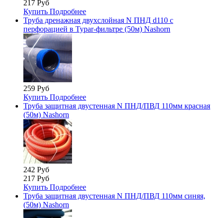
217 Руб
Купить
Подробнее
Труба дренажная двухслойная N ПНД d110 с
перфорацией в Typar-фильтре (50м) Nashorn
259 Руб
Купить
Подробнее
Труба защитная двустенная N ПНД/ПВД 110мм красная
(50м) Nashorn
242 Руб
217 Руб
Купить
Подробнее
Труба защитная двустенная N ПНД/ПВД 110мм синяя,
(50м) Nashorn