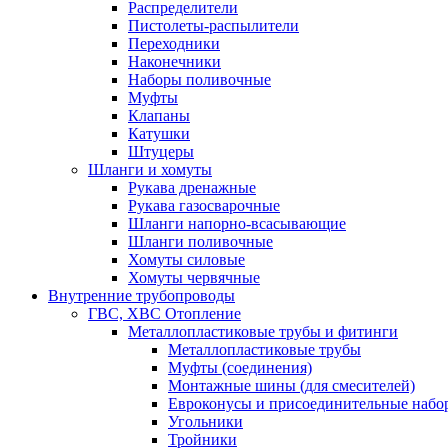
Распределители
Пистолеты-распылители
Переходники
Наконечники
Наборы поливочные
Муфты
Клапаны
Катушки
Штуцеры
Шланги и хомуты
Рукава дренажные
Рукава газосварочные
Шланги напорно-всасывающие
Шланги поливочные
Хомуты силовые
Хомуты червячные
Внутренние трубопроводы
ГВС, ХВС Отопление
Металлопластиковые трубы и фитинги
Металлопластиковые трубы
Муфты (соединения)
Монтажные шины (для смесителей)
Евроконусы и присоединительные набо
Угольники
Тройники