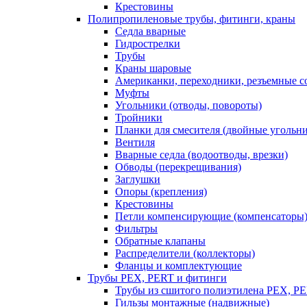
Крестовины
Полипропиленовые трубы, фитинги, краны
Седла вварные
Гидрострелки
Трубы
Краны шаровые
Американки, переходники, резъемные с
Муфты
Угольники (отводы, повороты)
Тройники
Планки для смесителя (двойные угольн
Вентиля
Вварные седла (водоотводы, врезки)
Обводы (перекрещивания)
Заглушки
Опоры (крепления)
Крестовины
Петли компенсирующие (компенсаторы
Фильтры
Обратные клапаны
Распределители (коллекторы)
Фланцы и комплектующие
Трубы PEX, PERT и фитинги
Трубы из сшитого полиэтилена PEX, P
Гильзы монтажные (надвижные)