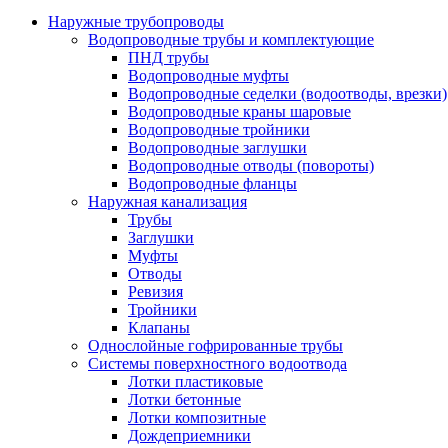
Наружные трубопроводы
Водопроводные трубы и комплектующие
ПНД трубы
Водопроводные муфты
Водопроводные седелки (водоотводы, врезки)
Водопроводные краны шаровые
Водопроводные тройники
Водопроводные заглушки
Водопроводные отводы (повороты)
Водопроводные фланцы
Наружная канализация
Трубы
Заглушки
Муфты
Отводы
Ревизия
Тройники
Клапаны
Однослойные гофрированные трубы
Системы поверхностного водоотвода
Лотки пластиковые
Лотки бетонные
Лотки композитные
Дождеприемники