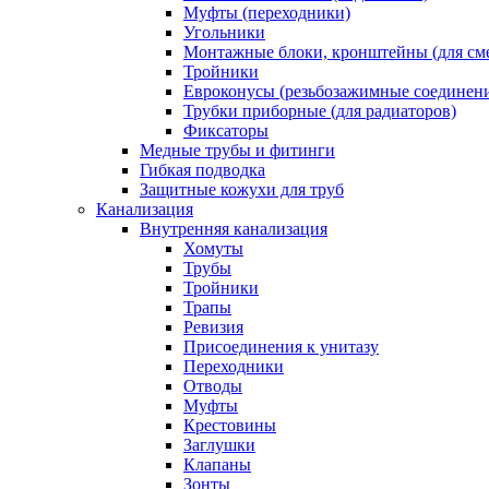
Муфты (переходники)
Угольники
Монтажные блоки, кронштейны (для см
Тройники
Евроконусы (резьбозажимные соединен
Трубки приборные (для радиаторов)
Фиксаторы
Медные трубы и фитинги
Гибкая подводка
Защитные кожухи для труб
Канализация
Внутренняя канализация
Хомуты
Трубы
Тройники
Трапы
Ревизия
Присоединения к унитазу
Переходники
Отводы
Муфты
Крестовины
Заглушки
Клапаны
Зонты