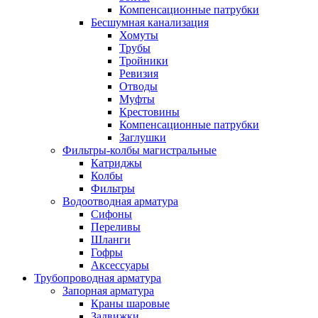
Компенсационные патрубки
Бесшумная канализация
Хомуты
Трубы
Тройники
Ревизия
Отводы
Муфты
Крестовины
Компенсационные патрубки
Заглушки
Фильтры-колбы магистральные
Катриджы
Колбы
Фильтры
Водоотводная арматура
Сифоны
Переливы
Шланги
Гофры
Аксессуары
Трубопроводная арматура
Запорная арматура
Краны шаровые
Задвижки