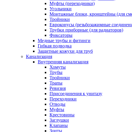
Муфты (переходники)
Угольники
Монтажные блоки, кронштейны (для см
Тройники
Евроконусы (резьбозажимные соединен
Трубки приборные (для радиаторов)
Фиксаторы
Медные трубы и фитинги
Гибкая подводка
Защитные кожухи для труб
Канализация
Внутренняя канализация
Хомуты
Трубы
Тройники
Трапы
Ревизия
Присоединения к унитазу
Переходники
Отводы
Муфты
Крестовины
Заглушки
Клапаны
Зонты