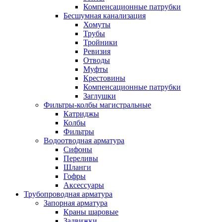
Компенсационные патрубки
Бесшумная канализация
Хомуты
Трубы
Тройники
Ревизия
Отводы
Муфты
Крестовины
Компенсационные патрубки
Заглушки
Фильтры-колбы магистральные
Катриджы
Колбы
Фильтры
Водоотводная арматура
Сифоны
Переливы
Шланги
Гофры
Аксессуары
Трубопроводная арматура
Запорная арматура
Краны шаровые
Задвижки