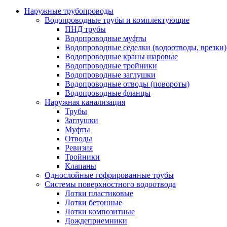
Наружные трубопроводы
Водопроводные трубы и комплектующие
ПНД трубы
Водопроводные муфты
Водопроводные седелки (водоотводы, врезки)
Водопроводные краны шаровые
Водопроводные тройники
Водопроводные заглушки
Водопроводные отводы (повороты)
Водопроводные фланцы
Наружная канализация
Трубы
Заглушки
Муфты
Отводы
Ревизия
Тройники
Клапаны
Однослойные гофрированные трубы
Системы поверхностного водоотвода
Лотки пластиковые
Лотки бетонные
Лотки композитные
Дождеприемники