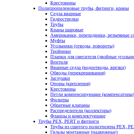
Крестовины
Полипропиленовые трубы, фитинги, краны
Седла вварные
Гидрострелки
Трубы
Краны шаровые
Американки, переходники, резъемные с
Муфты
Угольники (отводы, повороты)
Тройники
Планки для смесителя (двойные угольн
Вентиля
Вварные седла (водоотводы, врезки)
Обводы (перекрещивания)
Заглушки
Опоры (крепления)
Крестовины
Петли компенсирующие (компенсаторы
Фильтры
Обратные клапаны
Распределители (коллекторы)
Фланцы и комплектующие
Трубы PEX, PERT и фитинги
Трубы из сшитого полиэтилена PEX, P
Гильзы монтажные (надвижные)