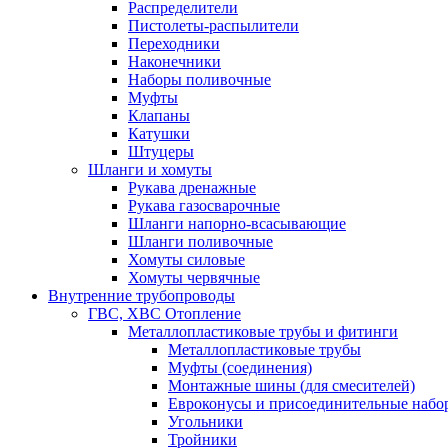
Распределители
Пистолеты-распылители
Переходники
Наконечники
Наборы поливочные
Муфты
Клапаны
Катушки
Штуцеры
Шланги и хомуты
Рукава дренажные
Рукава газосварочные
Шланги напорно-всасывающие
Шланги поливочные
Хомуты силовые
Хомуты червячные
Внутренние трубопроводы
ГВС, ХВС Отопление
Металлопластиковые трубы и фитинги
Металлопластиковые трубы
Муфты (соединения)
Монтажные шины (для смесителей)
Евроконусы и присоединительные набо
Угольники
Тройники