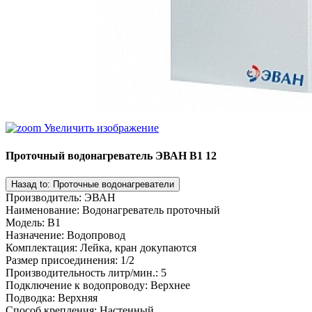
Увеличить изображение
Проточный водонагреватель ЭВАН В1 12
Производитель
:
ЭВАН
Наименование
:
Водонагреватель проточный
Модель
:
В1
Назначение
:
Водопровод
Комплектация
:
Лейка, кран докупаются
Размер присоединения
:
1/2
Производительность литр/мин.
:
5
Подключение к водопроводу
:
Верхнее
Подводка
:
Верхняя
Способ крепления
:
Настенный