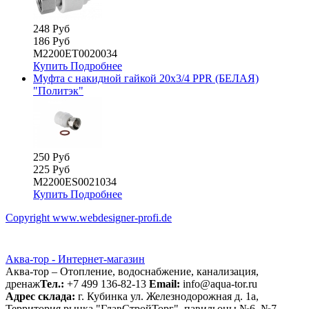
248 Руб
186 Руб
М2200ЕТ0020034
Купить
Подробнее
Муфта с накидной гайкой 20х3/4 PPR (БЕЛАЯ)
"Политэк"
250 Руб
225 Руб
М2200ES0021034
Купить
Подробнее
Copyright www.webdesigner-profi.de
Аква-тор - Интернет-магазин
Аква-тор – Отопление, водоснабжение, канализация,
дренаж
Тел.:
+7 499 136-82-13
Email:
info@aqua-tor.ru
Адрес склада:
г. Кубинка ул. Железнодорожная д. 1а,
Территория рынка "ГлавСтройТорг", павильоны №6, №7.