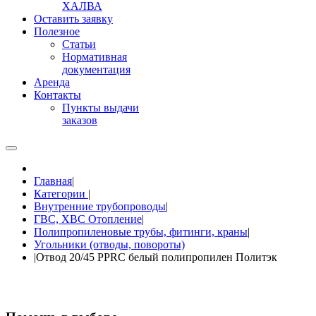
ХАЛВА
Оставить заявку
Полезное
Статьи
Нормативная
документация
Аренда
Контакты
Пункты выдачи
заказов
Главная
|
Категории
|
Внутренние трубопроводы
|
ГВС, ХВС Отопление
|
Полипропиленовые трубы, фитинги, краны
|
Угольники (отводы, повороты)
|
Отвод 20/45 PPRC белый полипропилен Политэк