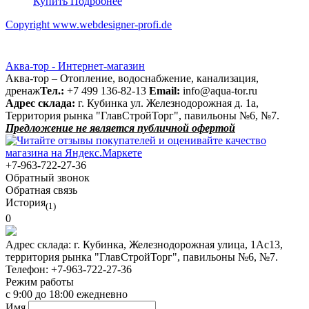
Купить
Подробнее
Copyright www.webdesigner-profi.de
Аква-тор - Интернет-магазин
Аква-тор – Отопление, водоснабжение, канализация,
дренаж
Тел.:
+7 499 136-82-13
Email:
info@aqua-tor.ru
Адрес склада:
г. Кубинка ул. Железнодорожная д. 1а,
Территория рынка "ГлавСтройТорг", павильоны №6, №7.
Предложение не является публичной офертой
+7-963-722-27-36
Обратный звонок
Обратная связь
История
(1)
0
Адрес склада:
г. Кубинка, Железнодорожная улица, 1Ас13,
территория рынка "ГлавСтройТорг", павильоны №6, №7.
Телефон:
+7-963-722-27-36
Режим работы
с 9:00 до 18:00 ежедневно
Имя