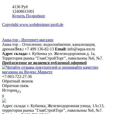
4136 Руб
12408611001
Купить
Подробнее
Copyright www.webdesigner-profi.de
Аква-тор - Интернет-магазин
Аква-тор – Отопление, водоснабжение, канализация,
дренаж
Тел.:
+7 499 136-82-13
Email:
info@aqua-tor.ru
Адрес склада:
г. Кубинка ул. Железнодорожная д. 1а,
Территория рынка "ГлавСтройТорг", павильоны №6, №7.
Предложение не является публичной офертой
+7-963-722-27-36
Обратный звонок
Обратная связь
История
(1)
0
Адрес склада:
г. Кубинка, Железнодорожная улица, 1Ас13,
территория рынка "ГлавСтройТорг", павильоны №6, №7.