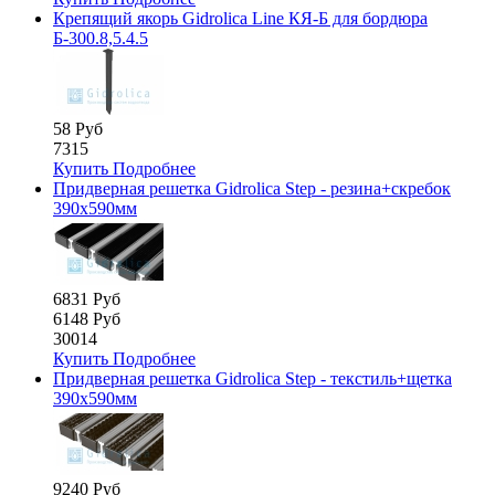
Крепящий якорь Gidrolica Line КЯ-Б для бордюра
Б-300.8,5.4.5
58 Руб
7315
Купить
Подробнее
Придверная решетка Gidrolica Step - резина+скребок
390х590мм
6831 Руб
6148 Руб
30014
Купить
Подробнее
Придверная решетка Gidrolica Step - текстиль+щетка
390х590мм
9240 Руб