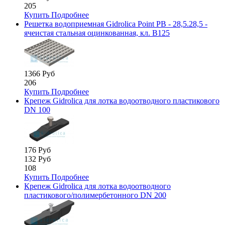
205
Купить
Подробнее
Решетка водоприемная Gidrolica Point РВ - 28,5.28,5 -
ячеистая стальная оцинкованная, кл. В125
1366 Руб
206
Купить
Подробнее
Крепеж Gidrolica для лотка водоотводного пластикового
DN 100
176 Руб
132 Руб
108
Купить
Подробнее
Крепеж Gidrolica для лотка водоотводного
пластикового/полимербетонного DN 200