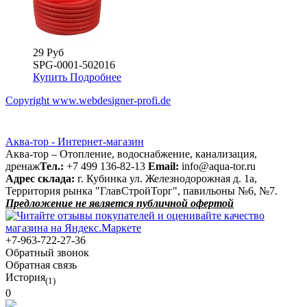
29 Руб
SPG-0001-502016
Купить
Подробнее
Copyright www.webdesigner-profi.de
Аква-тор - Интернет-магазин
Аква-тор – Отопление, водоснабжение, канализация,
дренаж
Тел.:
+7 499 136-82-13
Email:
info@aqua-tor.ru
Адрес склада:
г. Кубинка ул. Железнодорожная д. 1а,
Территория рынка "ГлавСтройТорг", павильоны №6, №7.
Предложение не является публичной офертой
+7-963-722-27-36
Обратный звонок
Обратная связь
История
(1)
0