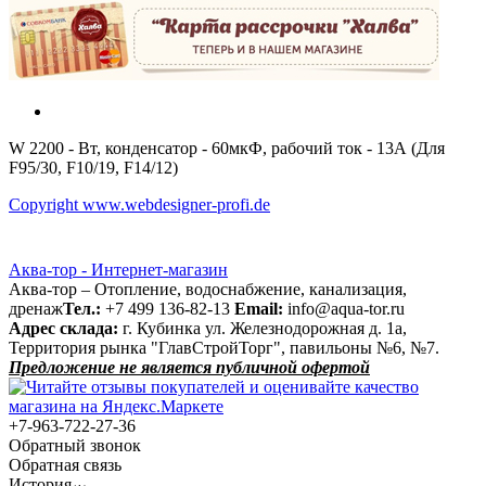
W 2200 - Вт, конденсатор - 60мкФ, рабочий ток - 13А (Для
F95/30, F10/19, F14/12)
Copyright www.webdesigner-profi.de
Аква-тор - Интернет-магазин
Аква-тор – Отопление, водоснабжение, канализация,
дренаж
Тел.:
+7 499 136-82-13
Email:
info@aqua-tor.ru
Адрес склада:
г. Кубинка ул. Железнодорожная д. 1а,
Территория рынка "ГлавСтройТорг", павильоны №6, №7.
Предложение не является публичной офертой
+7-963-722-27-36
Обратный звонок
Обратная связь
История