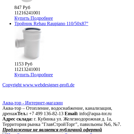
847 Руб
11216241001
Купить
Подробнее
Тройник Rehau Raupiano 110/50х87°
1153 Руб
11213241001
Купить
Подробнее
Copyright www.webdesigner-profi.de
Аква-тор - Интернет-магазин
Аква-тор – Отопление, водоснабжение, канализация,
дренаж
Тел.:
+7 499 136-82-13
Email:
info@aqua-tor.ru
Адрес склада:
г. Кубинка ул. Железнодорожная д. 1а,
Территория рынка "ГлавСтройТорг", павильоны №6, №7.
Предложение не является публичной офертой