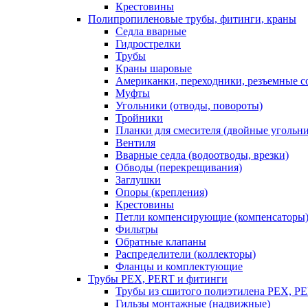
Крестовины
Полипропиленовые трубы, фитинги, краны
Седла вварные
Гидрострелки
Трубы
Краны шаровые
Американки, переходники, резъемные с
Муфты
Угольники (отводы, повороты)
Тройники
Планки для смесителя (двойные угольн
Вентиля
Вварные седла (водоотводы, врезки)
Обводы (перекрещивания)
Заглушки
Опоры (крепления)
Крестовины
Петли компенсирующие (компенсаторы
Фильтры
Обратные клапаны
Распределители (коллекторы)
Фланцы и комплектующие
Трубы PEX, PERT и фитинги
Трубы из сшитого полиэтилена PEX, P
Гильзы монтажные (надвижные)