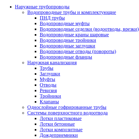
Наружные трубопроводы
Водопроводные трубы и комплектующие
ПНД трубы
Водопроводные муфты
Водопроводные седелки (водоотводы, врезки)
Водопроводные краны шаровые
Водопроводные тройники
Водопроводные заглушки
Водопроводные отводы (повороты)
Водопроводные фланцы
Наружная канализация
Трубы
Заглушки
Муфты
Отводы
Ревизия
Тройники
Клапаны
Однослойные гофрированные трубы
Системы поверхностного водоотвода
Лотки пластиковые
Лотки бетонные
Лотки композитные
Дождеприемники