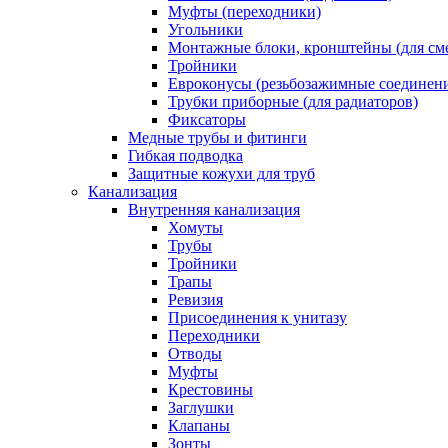
Муфты (переходники)
Угольники
Монтажные блоки, кронштейны (для см
Тройники
Евроконусы (резьбозажимные соединен
Трубки приборные (для радиаторов)
Фиксаторы
Медные трубы и фитинги
Гибкая подводка
Защитные кожухи для труб
Канализация
Внутренняя канализация
Хомуты
Трубы
Тройники
Трапы
Ревизия
Присоединения к унитазу
Переходники
Отводы
Муфты
Крестовины
Заглушки
Клапаны
Зонты