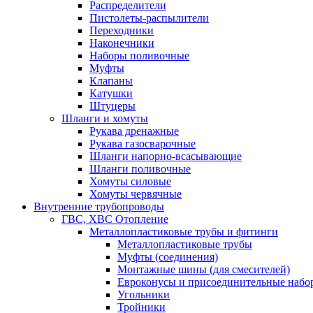
Распределители
Пистолеты-распылители
Переходники
Наконечники
Наборы поливочные
Муфты
Клапаны
Катушки
Штуцеры
Шланги и хомуты
Рукава дренажные
Рукава газосварочные
Шланги напорно-всасывающие
Шланги поливочные
Хомуты силовые
Хомуты червячные
Внутренние трубопроводы
ГВС, ХВС Отопление
Металлопластиковые трубы и фитинги
Металлопластиковые трубы
Муфты (соединения)
Монтажные шины (для смесителей)
Евроконусы и присоединительные набо
Угольники
Тройники