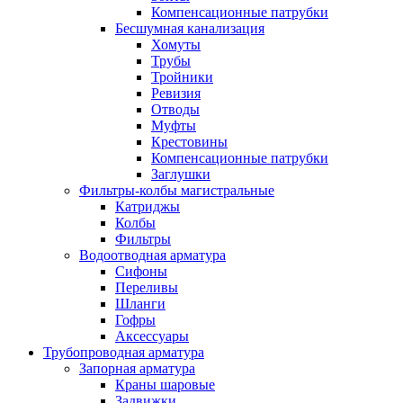
Компенсационные патрубки
Бесшумная канализация
Хомуты
Трубы
Тройники
Ревизия
Отводы
Муфты
Крестовины
Компенсационные патрубки
Заглушки
Фильтры-колбы магистральные
Катриджы
Колбы
Фильтры
Водоотводная арматура
Сифоны
Переливы
Шланги
Гофры
Аксессуары
Трубопроводная арматура
Запорная арматура
Краны шаровые
Задвижки