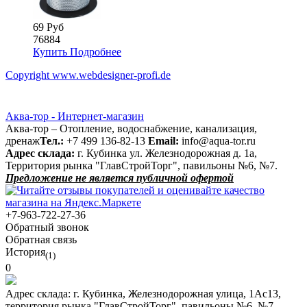
69 Руб
76884
Купить
Подробнее
Copyright www.webdesigner-profi.de
Аква-тор - Интернет-магазин
Аква-тор – Отопление, водоснабжение, канализация,
дренаж
Тел.:
+7 499 136-82-13
Email:
info@aqua-tor.ru
Адрес склада:
г. Кубинка ул. Железнодорожная д. 1а,
Территория рынка "ГлавСтройТорг", павильоны №6, №7.
Предложение не является публичной офертой
+7-963-722-27-36
Обратный звонок
Обратная связь
История
(1)
0
Адрес склада:
г. Кубинка, Железнодорожная улица, 1Ас13,
территория рынка "ГлавСтройТорг", павильоны №6, №7.