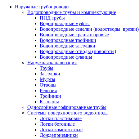
Наружные трубопроводы
Водопроводные трубы и комплектующие
ПНД трубы
Водопроводные муфты
Водопроводные седелки (водоотводы, врезки)
Водопроводные краны шаровые
Водопроводные тройники
Водопроводные заглушки
Водопроводные отводы (повороты)
Водопроводные фланцы
Наружная канализация
Трубы
Заглушки
Муфты
Отводы
Ревизия
Тройники
Клапаны
Однослойные гофрированные трубы
Системы поверхностного водоотвода
Лотки пластиковые
Лотки бетонные
Лотки композитные
Дождеприемники