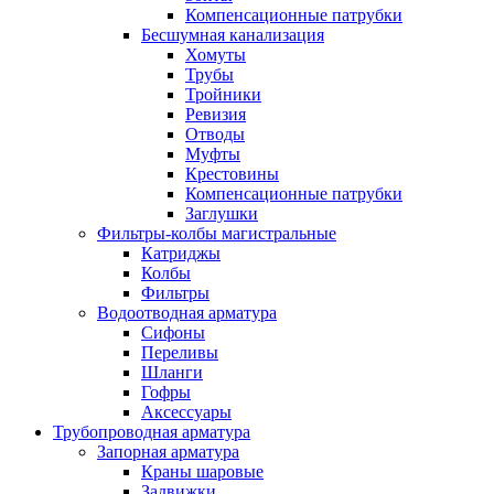
Компенсационные патрубки
Бесшумная канализация
Хомуты
Трубы
Тройники
Ревизия
Отводы
Муфты
Крестовины
Компенсационные патрубки
Заглушки
Фильтры-колбы магистральные
Катриджы
Колбы
Фильтры
Водоотводная арматура
Сифоны
Переливы
Шланги
Гофры
Аксессуары
Трубопроводная арматура
Запорная арматура
Краны шаровые
Задвижки