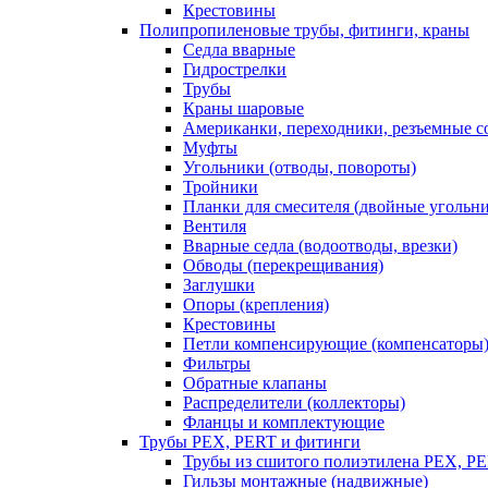
Крестовины
Полипропиленовые трубы, фитинги, краны
Седла вварные
Гидрострелки
Трубы
Краны шаровые
Американки, переходники, резъемные с
Муфты
Угольники (отводы, повороты)
Тройники
Планки для смесителя (двойные угольн
Вентиля
Вварные седла (водоотводы, врезки)
Обводы (перекрещивания)
Заглушки
Опоры (крепления)
Крестовины
Петли компенсирующие (компенсаторы
Фильтры
Обратные клапаны
Распределители (коллекторы)
Фланцы и комплектующие
Трубы PEX, PERT и фитинги
Трубы из сшитого полиэтилена PEX, P
Гильзы монтажные (надвижные)