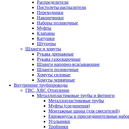
Распределители
Пистолеты-распылители
Переходники
Наконечники
Наборы поливочные
Муфты
Клапаны
Катушки
Штуцеры
Шланги и хомуты
Рукава дренажные
Рукава газосварочные
Шланги напорно-всасывающие
Шланги поливочные
Хомуты силовые
Хомуты червячные
Внутренние трубопроводы
ГВС, ХВС Отопление
Металлопластиковые трубы и фитинги
Металлопластиковые трубы
Муфты (соединения)
Монтажные шины (для смесителей)
Евроконусы и присоединительные набо
Угольники
Тройники