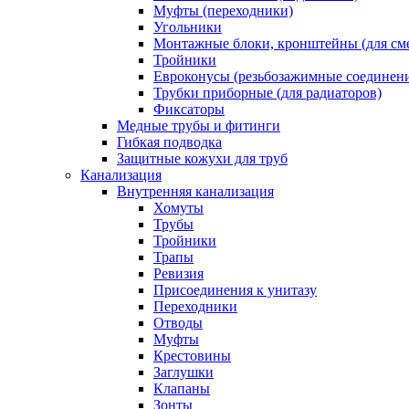
Муфты (переходники)
Угольники
Монтажные блоки, кронштейны (для см
Тройники
Евроконусы (резьбозажимные соединен
Трубки приборные (для радиаторов)
Фиксаторы
Медные трубы и фитинги
Гибкая подводка
Защитные кожухи для труб
Канализация
Внутренняя канализация
Хомуты
Трубы
Тройники
Трапы
Ревизия
Присоединения к унитазу
Переходники
Отводы
Муфты
Крестовины
Заглушки
Клапаны
Зонты