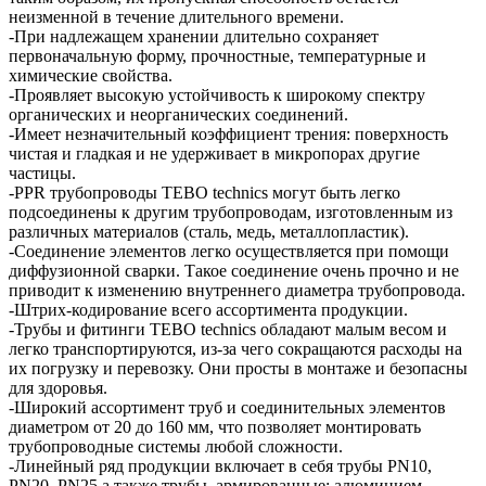
неизменной в течение длительного времени.
-При надлежащем хранении длительно сохраняет
первоначальную форму, прочностные, температурные и
химические свойства.
-Проявляет высокую устойчивость к широкому спектру
органических и неорганических соединений.
-Имеет незначительный коэффициент трения: поверхность
чистая и гладкая и не удерживает в микропорах другие
частицы.
-PPR трубопроводы TEBO technics могут быть легко
подсоединены к другим трубопроводам, изготовленным из
различных материалов (сталь, медь, металлопластик).
-Соединение элементов легко осуществляется при помощи
диффузионной сварки. Такое соединение очень прочно и не
приводит к изменению внутреннего диаметра трубопровода.
-Штрих-кодирование всего ассортимента продукции.
-Трубы и фитинги TEBO technics обладают малым весом и
легко транспортируются, из-за чего сокращаются расходы на
их погрузку и перевозку. Они просты в монтаже и безопасны
для здоровья.
-Широкий ассортимент труб и соединительных элементов
диаметром от 20 до 160 мм, что позволяет монтировать
трубопроводные системы любой сложности.
-Линейный ряд продукции включает в себя трубы PN10,
PN20, PN25,а также трубы, армированные: алюминием,