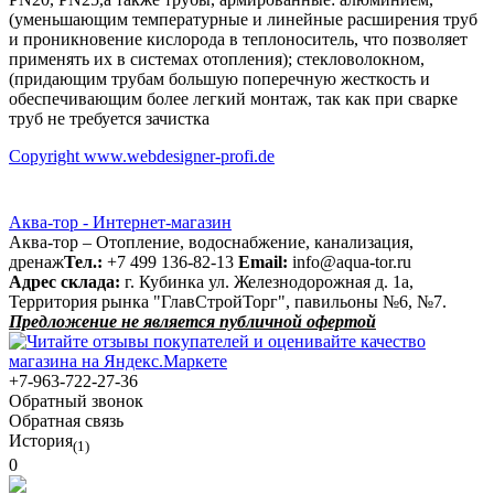
(уменьшающим температурные и линейные расширения труб
и проникновение кислорода в теплоноситель, что позволяет
применять их в системах отопления); стекловолокном,
(придающим трубам большую поперечную жесткость и
обеспечивающим более легкий монтаж, так как при сварке
труб не требуется зачистка
Copyright www.webdesigner-profi.de
Аква-тор - Интернет-магазин
Аква-тор – Отопление, водоснабжение, канализация,
дренаж
Тел.:
+7 499 136-82-13
Email:
info@aqua-tor.ru
Адрес склада:
г. Кубинка ул. Железнодорожная д. 1а,
Территория рынка "ГлавСтройТорг", павильоны №6, №7.
Предложение не является публичной офертой
+7-963-722-27-36
Обратный звонок
Обратная связь
История
(1)
0