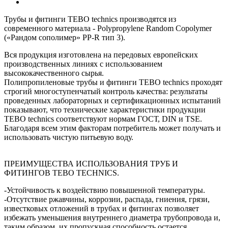
Трубы и фитинги TEBO technics производятся из
современного материала - Polypropylene Random Copolymer
(«Рандом сополимер» PP-R тип 3).
Вся продукция изготовлена на передовых европейских
производственных линиях с использованием
высококачественного сырья.
Полипропиленовые трубы и фитинги TEBO technics проходят
строгий многоступенчатый контроль качества: результаты
проведенных лабораторных и сертификационных испытаний
показывают, что технические характеристики продукции
TEBO technics соответствуют нормам ГОСТ, DIN и TSE.
Благодаря всем этим факторам потребитель может получать и
использовать чистую питьевую воду.
ПРЕИМУЩЕСТВА ИСПОЛЬЗОВАНИЯ ТРУБ И
ФИТИНГОВ TEBO TECHNICS.
-Устойчивость к воздействию повышенной температуры.
-Отсутствие ржавчины, коррозии, распада, гниения, грязи,
известковых отложений в трубах и фитингах позволяет
избежать уменьшения внутреннего диаметра трубопровода и,
таким образом, их пропускная способность остается