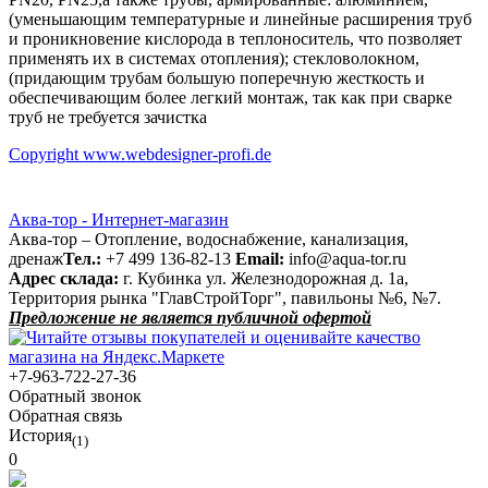
(уменьшающим температурные и линейные расширения труб
и проникновение кислорода в теплоноситель, что позволяет
применять их в системах отопления); стекловолокном,
(придающим трубам большую поперечную жесткость и
обеспечивающим более легкий монтаж, так как при сварке
труб не требуется зачистка
Copyright www.webdesigner-profi.de
Аква-тор - Интернет-магазин
Аква-тор – Отопление, водоснабжение, канализация,
дренаж
Тел.:
+7 499 136-82-13
Email:
info@aqua-tor.ru
Адрес склада:
г. Кубинка ул. Железнодорожная д. 1а,
Территория рынка "ГлавСтройТорг", павильоны №6, №7.
Предложение не является публичной офертой
+7-963-722-27-36
Обратный звонок
Обратная связь
История
(1)
0