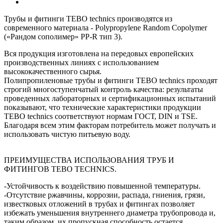
Трубы и фитинги TEBO technics производятся из
современного материала - Polypropylene Random Copolymer
(«Рандом сополимер» PP-R тип 3).
Вся продукция изготовлена на передовых европейских
производственных линиях с использованием
высококачественного сырья.
Полипропиленовые трубы и фитинги TEBO technics проходят
строгий многоступенчатый контроль качества: результаты
проведенных лабораторных и сертификационных испытаний
показывают, что технические характеристики продукции
TEBO technics соответствуют нормам ГОСТ, DIN и TSE.
Благодаря всем этим факторам потребитель может получать и
использовать чистую питьевую воду.
ПРЕИМУЩЕСТВА ИСПОЛЬЗОВАНИЯ ТРУБ И
ФИТИНГОВ TEBO TECHNICS.
-Устойчивость к воздействию повышенной температуры.
-Отсутствие ржавчины, коррозии, распада, гниения, грязи,
известковых отложений в трубах и фитингах позволяет
избежать уменьшения внутреннего диаметра трубопровода и,
таким образом, их пропускная способность остается