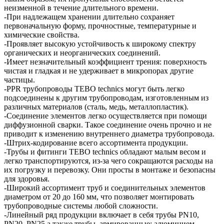
неизменной в течение длительного времени.
-При надлежащем хранении длительно сохраняет
первоначальную форму, прочностные, температурные и
химические свойства.
-Проявляет высокую устойчивость к широкому спектру
органических и неорганических соединений.
-Имеет незначительный коэффициент трения: поверхность
чистая и гладкая и не удерживает в микропорах другие
частицы.
-PPR трубопроводы TEBO technics могут быть легко
подсоединены к другим трубопроводам, изготовленным из
различных материалов (сталь, медь, металлопластик).
-Соединение элементов легко осуществляется при помощи
диффузионной сварки. Такое соединение очень прочно и не
приводит к изменению внутреннего диаметра трубопровода.
-Штрих-кодирование всего ассортимента продукции.
-Трубы и фитинги TEBO technics обладают малым весом и
легко транспортируются, из-за чего сокращаются расходы на
их погрузку и перевозку. Они просты в монтаже и безопасны
для здоровья.
-Широкий ассортимент труб и соединительных элементов
диаметром от 20 до 160 мм, что позволяет монтировать
трубопроводные системы любой сложности.
-Линейный ряд продукции включает в себя трубы PN10,
PN20, PN25,а также трубы, армированные: алюминием,