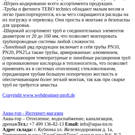
-Штрих-кодирование всего ассортимента продукции.
-Трубы и фитинги TEBO technics обладают малым весом и
легко транспортируются, из-за чего сокращаются расходы на
их погрузку и перевозку. Они просты в монтаже и безопасны
для здоровья.
-Широкий ассортимент труб и соединительных элементов
диаметром от 20 до 160 мм, что позволяет монтировать
трубопроводные системы любой сложности.
-Линейный ряд продукции включает в себя трубы PN10,
PN20, PN25,а также трубы, армированные: алюминием,
(уменьшающим температурные и линейные расширения труб
и проникновение кислорода в теплоноситель, что позволяет
применять их в системах отопления); стекловолокном,
(придающим трубам большую поперечную жесткость и
обеспечивающим более легкий монтаж, так как при сварке
труб не требуется зачистка
Copyright www.webdesigner-profi.de
Аква-тор - Интернет-магазин
Аква-тор – Отопление, водоснабжение, канализация,
дренаж
Тел.:
+7 499 136-82-13
Email:
info@aqua-tor.ru
Адрес склада:
г. Кубинка ул. Железнодорожная д. 1а,
Территория рынка "ГлавСтройТорг", павильоны №6, №7.