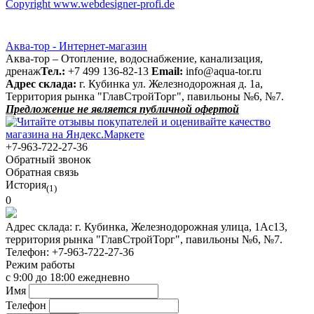
Copyright www.webdesigner-profi.de
Аква-тор - Интернет-магазин
Аква-тор – Отопление, водоснабжение, канализация,
дренаж
Тел.:
+7 499 136-82-13
Email:
info@aqua-tor.ru
Адрес склада:
г. Кубинка ул. Железнодорожная д. 1а,
Территория рынка "ГлавСтройТорг", павильоны №6, №7.
Предложение не является публичной офертой
+7-963-722-27-36
Обратный звонок
Обратная связь
История
(1)
0
Адрес склада:
г. Кубинка, Железнодорожная улица, 1Ас13,
территория рынка "ГлавСтройТорг", павильоны №6, №7.
Телефон:
+7-963-722-27-36
Режим работы
с 9:00 до 18:00 ежедневно
Имя
Телефон