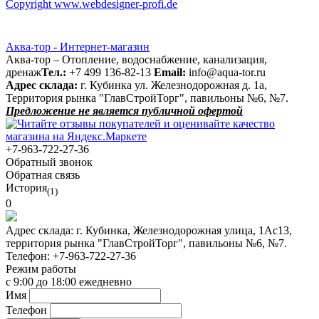
Copyright www.webdesigner-profi.de
Аква-тор - Интернет-магазин
Аква-тор – Отопление, водоснабжение, канализация,
дренаж
Тел.:
+7 499 136-82-13
Email:
info@aqua-tor.ru
Адрес склада:
г. Кубинка ул. Железнодорожная д. 1а,
Территория рынка "ГлавСтройТорг", павильоны №6, №7.
Предложение не является публичной офертой
+7-963-722-27-36
Обратный звонок
Обратная связь
История
(1)
0
Адрес склада:
г. Кубинка, Железнодорожная улица, 1Ас13,
территория рынка "ГлавСтройТорг", павильоны №6, №7.
Телефон:
+7-963-722-27-36
Режим работы
с 9:00 до 18:00 ежедневно
Имя
Телефон