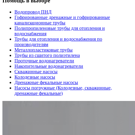
Помощь в выборе
Водопровод ПНД
Гофрированные дренажные и гофрированные
канализационные трубы
Полипропиленовые трубы для отопления и
водоснабжения
Трубы для отопления и водоснабжения по
производителям
Металлопластиковые трубы
Трубы из сшитого полиэтилена
Проточные водонагреватели
Накопительные водонагреватели
Скважинные насосы
Колодезные насосы
Дренажные фекальные насосы
Насосы погружные (Колодезные, скважинные,
дренажные фекальные)