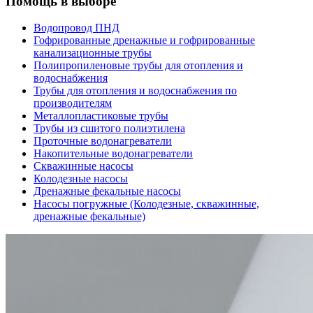
Помощь в выборе
Водопровод ПНД
Гофрированные дренажные и гофрированные
канализационные трубы
Полипропиленовые трубы для отопления и
водоснабжения
Трубы для отопления и водоснабжения по
производителям
Металлопластиковые трубы
Трубы из сшитого полиэтилена
Проточные водонагреватели
Накопительные водонагреватели
Скважинные насосы
Колодезные насосы
Дренажные фекальные насосы
Насосы погружные (Колодезные, скважинные,
дренажные фекальные)