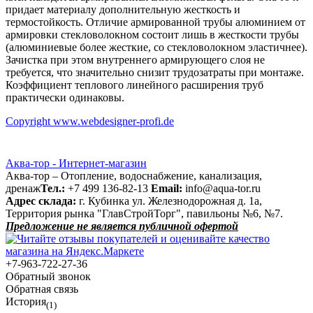
придает материалу дополнительную жесткость и
термостойкость. Отличие армированной трубы алюминием от
армировки стекловолокном состоит лишь в жесткости трубы
(алюминиевые более жесткие, со стекловолокном эластичнее).
Зачистка при этом внутреннего армирующего слоя не
требуется, что значительно снизит трудозатраты при монтаже.
Коэффициент теплового линейного расширения труб
практически одинаковы.
Copyright www.webdesigner-profi.de
Аква-тор - Интернет-магазин
Аква-тор – Отопление, водоснабжение, канализация,
дренаж
Тел.:
+7 499 136-82-13
Email:
info@aqua-tor.ru
Адрес склада:
г. Кубинка ул. Железнодорожная д. 1а,
Территория рынка "ГлавСтройТорг", павильоны №6, №7.
Предложение не является публичной офертой
+7-963-722-27-36
Обратный звонок
Обратная связь
История
(1)