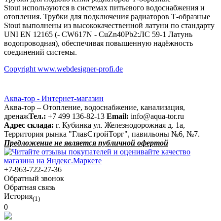
Stout используются в системах питьевого водоснабжения и
отопления. Трубки для подключения радиаторов Т-образные
Stout выполнены из высококачественной латуни по стандарту
UNI EN 12165 (- CW617N - CuZn40Pb2:ЛС 59-1 Латунь
водопроводная), обеспечивая повышенную надёжность
соединений системы.
Copyright www.webdesigner-profi.de
Аква-тор - Интернет-магазин
Аква-тор – Отопление, водоснабжение, канализация,
дренаж
Тел.:
+7 499 136-82-13
Email:
info@aqua-tor.ru
Адрес склада:
г. Кубинка ул. Железнодорожная д. 1а,
Территория рынка "ГлавСтройТорг", павильоны №6, №7.
Предложение не является публичной офертой
+7-963-722-27-36
Обратный звонок
Обратная связь
История
(1)
0