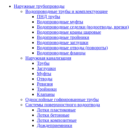
Наружные трубопроводы
Водопроводные трубы и комплектующие
ПНД трубы
Водопроводные муфты
Водопроводные седелки (водоотводы, врезки)
Водопроводные краны шаровые
Водопроводные тройники
Водопроводные заглушки
Водопроводные отводы (повороты)
Водопроводные фланцы
Наружная канализация
Трубы
Заглушки
Муфты
Отводы
Ревизия
Тройники
Клапаны
Однослойные гофрированные трубы
Системы поверхностного водоотвода
Лотки пластиковые
Лотки бетонные
Лотки композитные
Дождеприемники