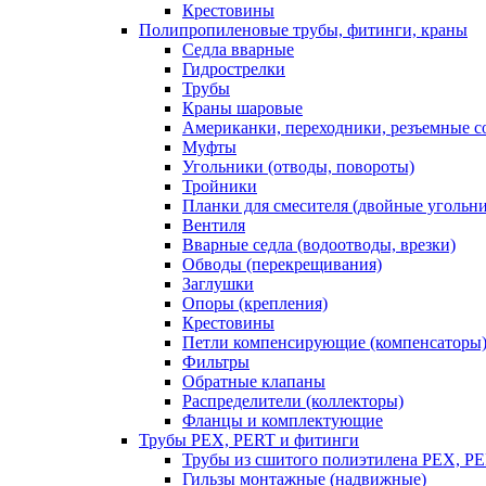
Крестовины
Полипропиленовые трубы, фитинги, краны
Седла вварные
Гидрострелки
Трубы
Краны шаровые
Американки, переходники, резъемные с
Муфты
Угольники (отводы, повороты)
Тройники
Планки для смесителя (двойные угольн
Вентиля
Вварные седла (водоотводы, врезки)
Обводы (перекрещивания)
Заглушки
Опоры (крепления)
Крестовины
Петли компенсирующие (компенсаторы
Фильтры
Обратные клапаны
Распределители (коллекторы)
Фланцы и комплектующие
Трубы PEX, PERT и фитинги
Трубы из сшитого полиэтилена PEX, P
Гильзы монтажные (надвижные)