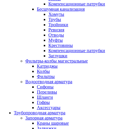
Компенсационные патрубки
Бесшумная канализация
Хомуты
Трубы
Тройники
Ревизия
Отводы
Муфты
Крестовины
Компенсационные патрубки
Заглушки
Фильтры-колбы магистральные
Катриджы
Колбы
Фильтры
Водоотводная арматура
Сифоны
Переливы
Шланги
Гофры
Аксессуары
Трубопроводная арматура
Запорная арматура
Краны шаровые
Задвижки