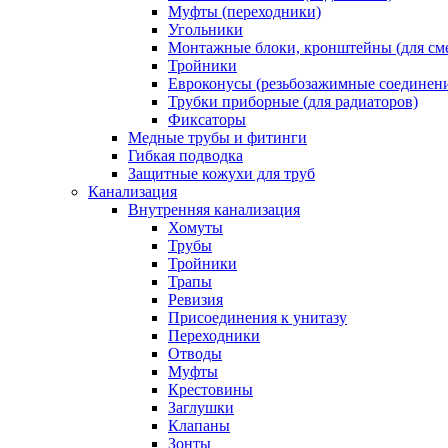
Муфты (переходники)
Угольники
Монтажные блоки, кронштейны (для см
Тройники
Евроконусы (резьбозажимные соединен
Трубки приборные (для радиаторов)
Фиксаторы
Медные трубы и фитинги
Гибкая подводка
Защитные кожухи для труб
Канализация
Внутренняя канализация
Хомуты
Трубы
Тройники
Трапы
Ревизия
Присоединения к унитазу
Переходники
Отводы
Муфты
Крестовины
Заглушки
Клапаны
Зонты