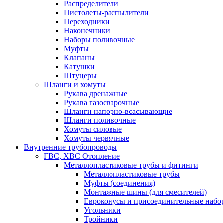
Распределители
Пистолеты-распылители
Переходники
Наконечники
Наборы поливочные
Муфты
Клапаны
Катушки
Штуцеры
Шланги и хомуты
Рукава дренажные
Рукава газосварочные
Шланги напорно-всасывающие
Шланги поливочные
Хомуты силовые
Хомуты червячные
Внутренние трубопроводы
ГВС, ХВС Отопление
Металлопластиковые трубы и фитинги
Металлопластиковые трубы
Муфты (соединения)
Монтажные шины (для смесителей)
Евроконусы и присоединительные набо
Угольники
Тройники