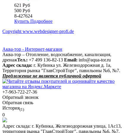
621 Руб
500 Руб
8-427624
Купить
Подробнее
Copyright www.webdesigner-profi.de
Аква-тор - Интернет-магазин
Аква-тор – Отопление, водоснабжение, канализация,
дренаж
Тел.:
+7 499 136-82-13
Email:
info@aqua-tor.ru
Адрес склада:
г. Кубинка ул. Железнодорожная д. 1а,
Территория рынка "ГлавСтройТорг", павильоны №6, №7.
Предложение не является публичной офертой
+7-963-722-27-36
Обратный звонок
Обратная связь
История
(1)
0
Адрес склада:
г. Кубинка, Железнодорожная улица, 1Ас13,
территория рынка "ГлавСтройТорг", павильоны №6, №7.