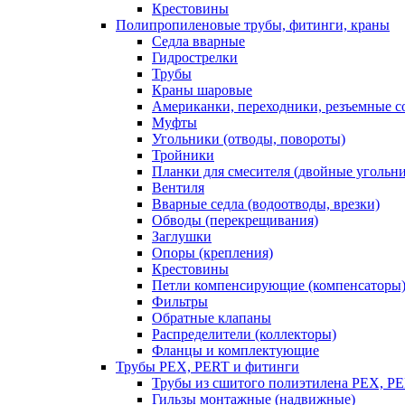
Крестовины
Полипропиленовые трубы, фитинги, краны
Седла вварные
Гидрострелки
Трубы
Краны шаровые
Американки, переходники, резъемные с
Муфты
Угольники (отводы, повороты)
Тройники
Планки для смесителя (двойные угольн
Вентиля
Вварные седла (водоотводы, врезки)
Обводы (перекрещивания)
Заглушки
Опоры (крепления)
Крестовины
Петли компенсирующие (компенсаторы
Фильтры
Обратные клапаны
Распределители (коллекторы)
Фланцы и комплектующие
Трубы PEX, PERT и фитинги
Трубы из сшитого полиэтилена PEX, P
Гильзы монтажные (надвижные)