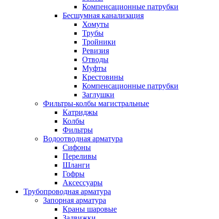
Компенсационные патрубки
Бесшумная канализация
Хомуты
Трубы
Тройники
Ревизия
Отводы
Муфты
Крестовины
Компенсационные патрубки
Заглушки
Фильтры-колбы магистральные
Катриджы
Колбы
Фильтры
Водоотводная арматура
Сифоны
Переливы
Шланги
Гофры
Аксессуары
Трубопроводная арматура
Запорная арматура
Краны шаровые
Задвижки