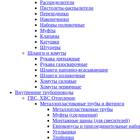
Распределители
Пистолеты-распылители
Переходники
Наконечники
Наборы поливочные
Муфты
Клапаны
Катушки
Штуцеры
Шланги и хомуты
Рукава дренажные
Рукава газосварочные
Шланги напорно-всасывающие
Шланги поливочные
Хомуты силовые
Хомуты червячные
Внутренние трубопроводы
ГВС, ХВС Отопление
Металлопластиковые трубы и фитинги
Металлопластиковые трубы
Муфты (соединения)
Монтажные шины (для смесителей)
Евроконусы и присоединительные набо
Угольники
Тройники