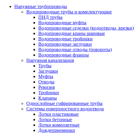
Наружные трубопроводы
Водопроводные трубы и комплектующие
ПНД трубы
Водопроводные муфты
Водопроводные седелки (водоотводы, врезки)
Водопроводные краны шаровые
Водопроводные тройники
Водопроводные заглушки
Водопроводные отводы (повороты)
Водопроводные фланцы
Наружная канализация
Трубы
Заглушки
Муфты
Отводы
Ревизия
Тройники
Клапаны
Однослойные гофрированные трубы
Системы поверхностного водоотвода
Лотки пластиковые
Лотки бетонные
Лотки композитные
Дождеприемники