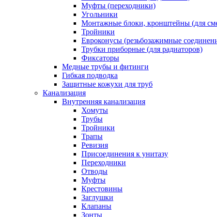
Муфты (переходники)
Угольники
Монтажные блоки, кронштейны (для см
Тройники
Евроконусы (резьбозажимные соединен
Трубки приборные (для радиаторов)
Фиксаторы
Медные трубы и фитинги
Гибкая подводка
Защитные кожухи для труб
Канализация
Внутренняя канализация
Хомуты
Трубы
Тройники
Трапы
Ревизия
Присоединения к унитазу
Переходники
Отводы
Муфты
Крестовины
Заглушки
Клапаны
Зонты