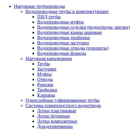
Наружные трубопроводы
Водопроводные трубы и комплектующие
ПНД трубы
Водопроводные муфты
Водопроводные седелки (водоотводы, врезки)
Водопроводные краны шаровые
Водопроводные тройники
Водопроводные заглушки
Водопроводные отводы (повороты)
Водопроводные фланцы
Наружная канализация
Трубы
Заглушки
Муфты
Отводы
Ревизия
Тройники
Клапаны
Однослойные гофрированные трубы
Системы поверхностного водоотвода
Лотки пластиковые
Лотки бетонные
Лотки композитные
Дождеприемники