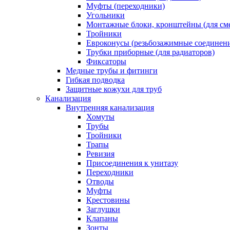
Муфты (переходники)
Угольники
Монтажные блоки, кронштейны (для см
Тройники
Евроконусы (резьбозажимные соединен
Трубки приборные (для радиаторов)
Фиксаторы
Медные трубы и фитинги
Гибкая подводка
Защитные кожухи для труб
Канализация
Внутренняя канализация
Хомуты
Трубы
Тройники
Трапы
Ревизия
Присоединения к унитазу
Переходники
Отводы
Муфты
Крестовины
Заглушки
Клапаны
Зонты