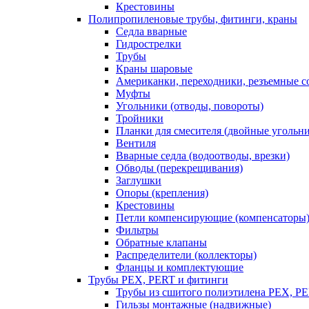
Крестовины
Полипропиленовые трубы, фитинги, краны
Седла вварные
Гидрострелки
Трубы
Краны шаровые
Американки, переходники, резъемные с
Муфты
Угольники (отводы, повороты)
Тройники
Планки для смесителя (двойные угольн
Вентиля
Вварные седла (водоотводы, врезки)
Обводы (перекрещивания)
Заглушки
Опоры (крепления)
Крестовины
Петли компенсирующие (компенсаторы
Фильтры
Обратные клапаны
Распределители (коллекторы)
Фланцы и комплектующие
Трубы PEX, PERT и фитинги
Трубы из сшитого полиэтилена PEX, P
Гильзы монтажные (надвижные)