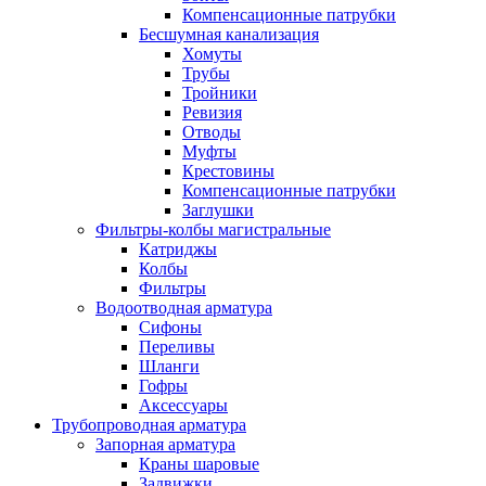
Компенсационные патрубки
Бесшумная канализация
Хомуты
Трубы
Тройники
Ревизия
Отводы
Муфты
Крестовины
Компенсационные патрубки
Заглушки
Фильтры-колбы магистральные
Катриджы
Колбы
Фильтры
Водоотводная арматура
Сифоны
Переливы
Шланги
Гофры
Аксессуары
Трубопроводная арматура
Запорная арматура
Краны шаровые
Задвижки