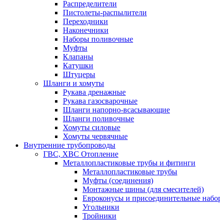
Распределители
Пистолеты-распылители
Переходники
Наконечники
Наборы поливочные
Муфты
Клапаны
Катушки
Штуцеры
Шланги и хомуты
Рукава дренажные
Рукава газосварочные
Шланги напорно-всасывающие
Шланги поливочные
Хомуты силовые
Хомуты червячные
Внутренние трубопроводы
ГВС, ХВС Отопление
Металлопластиковые трубы и фитинги
Металлопластиковые трубы
Муфты (соединения)
Монтажные шины (для смесителей)
Евроконусы и присоединительные набо
Угольники
Тройники