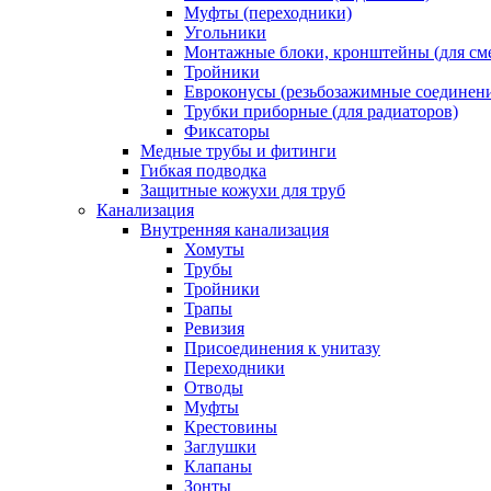
Муфты (переходники)
Угольники
Монтажные блоки, кронштейны (для см
Тройники
Евроконусы (резьбозажимные соединен
Трубки приборные (для радиаторов)
Фиксаторы
Медные трубы и фитинги
Гибкая подводка
Защитные кожухи для труб
Канализация
Внутренняя канализация
Хомуты
Трубы
Тройники
Трапы
Ревизия
Присоединения к унитазу
Переходники
Отводы
Муфты
Крестовины
Заглушки
Клапаны
Зонты