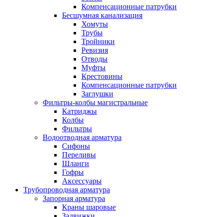
Компенсационные патрубки
Бесшумная канализация
Хомуты
Трубы
Тройники
Ревизия
Отводы
Муфты
Крестовины
Компенсационные патрубки
Заглушки
Фильтры-колбы магистральные
Катриджы
Колбы
Фильтры
Водоотводная арматура
Сифоны
Переливы
Шланги
Гофры
Аксессуары
Трубопроводная арматура
Запорная арматура
Краны шаровые
Задвижки