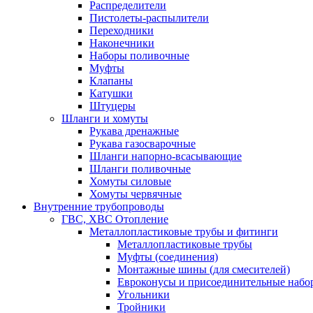
Распределители
Пистолеты-распылители
Переходники
Наконечники
Наборы поливочные
Муфты
Клапаны
Катушки
Штуцеры
Шланги и хомуты
Рукава дренажные
Рукава газосварочные
Шланги напорно-всасывающие
Шланги поливочные
Хомуты силовые
Хомуты червячные
Внутренние трубопроводы
ГВС, ХВС Отопление
Металлопластиковые трубы и фитинги
Металлопластиковые трубы
Муфты (соединения)
Монтажные шины (для смесителей)
Евроконусы и присоединительные набо
Угольники
Тройники