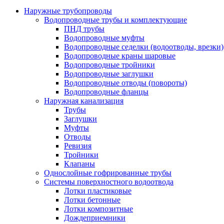
Наружные трубопроводы
Водопроводные трубы и комплектующие
ПНД трубы
Водопроводные муфты
Водопроводные седелки (водоотводы, врезки)
Водопроводные краны шаровые
Водопроводные тройники
Водопроводные заглушки
Водопроводные отводы (повороты)
Водопроводные фланцы
Наружная канализация
Трубы
Заглушки
Муфты
Отводы
Ревизия
Тройники
Клапаны
Однослойные гофрированные трубы
Системы поверхностного водоотвода
Лотки пластиковые
Лотки бетонные
Лотки композитные
Дождеприемники