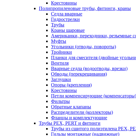
Крестовины
Полипропиленовые трубы, фитинги, краны
Седла вварные
Гидрострелки
Трубы
Краны шаровые
Американки, переходники, резъемные с
Муфты
Угольники (отводы, повороты)
Тройники
Планки для смесителя (двойные угольн
Вентиля
Вварные седла (водоотводы, врезки)
Обводы (перекрещивания)
Заглушки
Опоры (крепления)
Крестовины
Петли компенсирующие (компенсаторы
Фильтры
Обратные клапаны
Распределители (коллекторы)
Фланцы и комплектующие
Трубы PEX, PERT и фитинги
Трубы из сшитого полиэтилена PEX, P
Гильзы монтажные (надвижные)