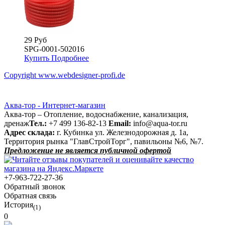
29 Руб
SPG-0001-502016
Купить
Подробнее
Copyright www.webdesigner-profi.de
Аква-тор - Интернет-магазин
Аква-тор – Отопление, водоснабжение, канализация,
дренаж
Тел.:
+7 499 136-82-13
Email:
info@aqua-tor.ru
Адрес склада:
г. Кубинка ул. Железнодорожная д. 1а,
Территория рынка "ГлавСтройТорг", павильоны №6, №7.
Предложение не является публичной офертой
+7-963-722-27-36
Обратный звонок
Обратная связь
История
(1)
0