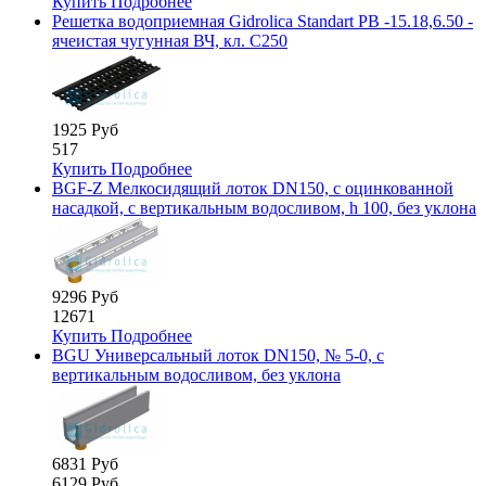
Купить
Подробнее
Решетка водоприемная Gidrolica Standart РВ -15.18,6.50 -
ячеистая чугунная ВЧ, кл. С250
1925 Руб
517
Купить
Подробнее
BGF-Z Мелкосидящий лоток DN150, с оцинкованной
насадкой, с вертикальным водосливом, h 100, без уклона
9296 Руб
12671
Купить
Подробнее
BGU Универсальный лоток DN150, № 5-0, с
вертикальным водосливом, без уклона
6831 Руб
6129 Руб