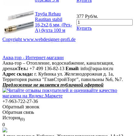
Купить
Труба Rehau
377 Руб/м.
Rautitan stabil
16,2х2,6 мм, (Pex-
Купить
A) бухта 100 м
Copyright www.webdesigner-profi.de
Аква-тор - Интернет-магазин
Аква-тор – Отопление, водоснабжение, канализация,
дренаж
Тел.:
+7 499 136-82-13
Email:
info@aqua-tor.ru
Адрес склада:
г. Кубинка ул. Железнодорожная д. 1а,
Территория рынка "ГлавСтройТорг", павильоны №6, №7.
Предложение не является публичной офертой
+7-963-722-27-36
Обратный звонок
Обратная связь
История
(0)
0