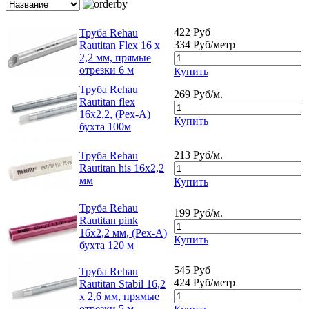
422 Руб
Труба Rehau
334 Руб/метр
Rautitan Flex 16 x
2,2 мм, прямые
отрезки 6 м
Купить
Труба Rehau
269 Руб/м.
Rautitan flex
16x2,2, (Pex-A)
Купить
бухта 100м
213 Руб/м.
Труба Rehau
Rautitan his 16x2,2
мм
Купить
Труба Rehau
199 Руб/м.
Rautitan pink
16х2,2 мм, (Pex-A)
Купить
бухта 120 м
545 Руб
Труба Rehau
424 Руб/метр
Rautitan Stabil 16,2
x 2,6 мм, прямые
отрезки 5 м