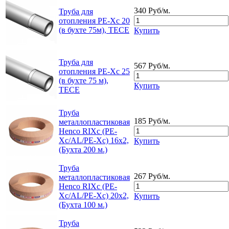
340 Руб/м.
Труба для
отопления РЕ-Хс 20
(в бухте 75м), TECE
Купить
Труба для
567 Руб/м.
отопления РЕ-Хс 25
(в бухте 75 м),
Купить
TECE
Труба
185 Руб/м.
металлопластиковая
Henco RIXc (PE-
Xc/AL/PE-Xc) 16x2,
Купить
(Бухта 200 м.)
Труба
267 Руб/м.
металлопластиковая
Henco RIXc (PE-
Xc/AL/PE-Xc) 20x2,
Купить
(Бухта 100 м.)
Труба