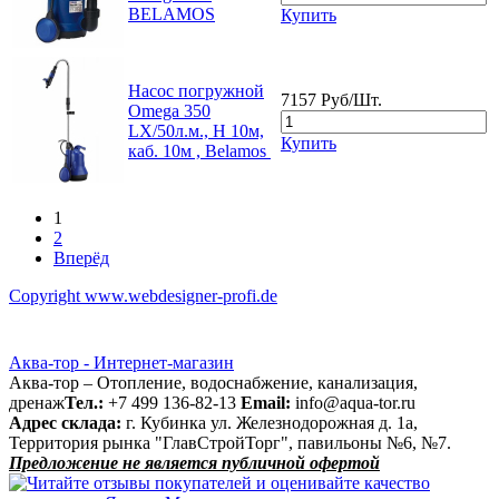
BELAMOS
Купить
Насос погружной
7157 Руб/Шт.
Omega 350
LX/50л.м., Н 10м,
Купить
каб. 10м , Belamos
1
2
Вперёд
Copyright www.webdesigner-profi.de
Аква-тор - Интернет-магазин
Аква-тор – Отопление, водоснабжение, канализация,
дренаж
Тел.:
+7 499 136-82-13
Email:
info@aqua-tor.ru
Адрес склада:
г. Кубинка ул. Железнодорожная д. 1а,
Территория рынка "ГлавСтройТорг", павильоны №6, №7.
Предложение не является публичной офертой