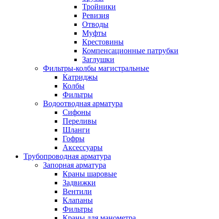
Тройники
Ревизия
Отводы
Муфты
Крестовины
Компенсационные патрубки
Заглушки
Фильтры-колбы магистральные
Катриджы
Колбы
Фильтры
Водоотводная арматура
Сифоны
Переливы
Шланги
Гофры
Аксессуары
Трубопроводная арматура
Запорная арматура
Краны шаровые
Задвижки
Вентили
Клапаны
Фильтры
Краны для манометра