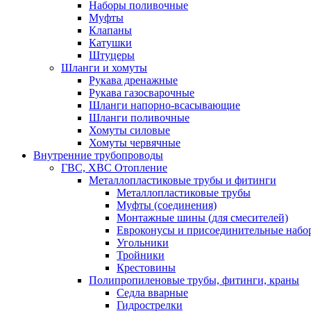
Наборы поливочные
Муфты
Клапаны
Катушки
Штуцеры
Шланги и хомуты
Рукава дренажные
Рукава газосварочные
Шланги напорно-всасывающие
Шланги поливочные
Хомуты силовые
Хомуты червячные
Внутренние трубопроводы
ГВС, ХВС Отопление
Металлопластиковые трубы и фитинги
Металлопластиковые трубы
Муфты (соединения)
Монтажные шины (для смесителей)
Евроконусы и присоединительные набо
Угольники
Тройники
Крестовины
Полипропиленовые трубы, фитинги, краны
Седла вварные
Гидрострелки