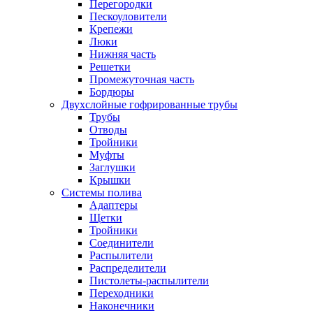
Перегородки
Пескоуловители
Крепежи
Люки
Нижняя часть
Решетки
Промежуточная часть
Бордюры
Двухслойные гофрированные трубы
Трубы
Отводы
Тройники
Муфты
Заглушки
Крышки
Системы полива
Адаптеры
Щетки
Тройники
Соединители
Распылители
Распределители
Пистолеты-распылители
Переходники
Наконечники