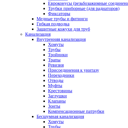
Евроконусы (резьбозажимные соединен
Трубки приборные (для радиаторов)
Фиксаторы
Медные трубы и фитинги
Гибкая подводка
Защитные кожухи для труб
Канализация
Внутренняя канализация
Хомуты
Трубы
Тройники
Трапы
Ревизия
Присоединения к унитазу
Переходники
Отводы
Муфты
Крестовины
Заглушки
Клапаны
Зонты
Компенсационные патрубки
Бесшумная канализация
Хомуты
Трубы