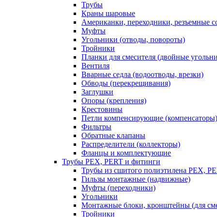
Трубы
Краны шаровые
Американки, переходники, резъемные с
Муфты
Угольники (отводы, повороты)
Тройники
Планки для смесителя (двойные угольн
Вентиля
Вварные седла (водоотводы, врезки)
Обводы (перекрещивания)
Заглушки
Опоры (крепления)
Крестовины
Петли компенсирующие (компенсаторы
Фильтры
Обратные клапаны
Распределители (коллекторы)
Фланцы и комплектующие
Трубы PEX, PERT и фитинги
Трубы из сшитого полиэтилена PEX, P
Гильзы монтажные (надвижные)
Муфты (переходники)
Угольники
Монтажные блоки, кронштейны (для см
Тройники