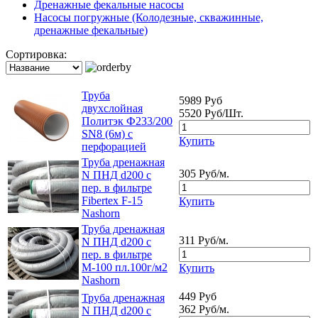
Дренажные фекальные насосы
Насосы погружные (Колодезные, скважинные,
дренажные фекальные)
Сортировка:
Труба
5989 Руб
двухслойная
5520 Руб/Шт.
Политэк Ф233/200
SN8 (6м) с
Купить
перфорацией
Труба дренажная
305 Руб/м.
N ПНД d200 с
пер. в фильтре
Fibertex F-15
Купить
Nashorn
Труба дренажная
311 Руб/м.
N ПНД d200 с
пер. в фильтре
М-100 пл.100г/м2
Купить
Nashorn
449 Руб
Труба дренажная
362 Руб/м.
N ПНД d200 с