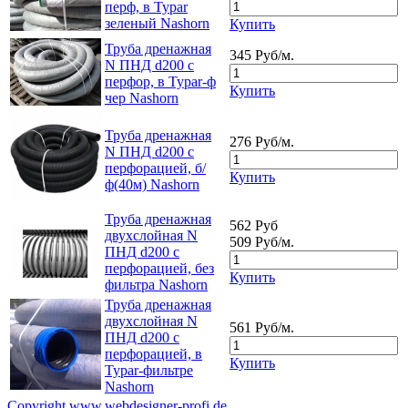
перф, в Typar
зеленый Nashorn
Купить
Труба дренажная
345 Руб/м.
N ПНД d200 с
перфор, в Typar-ф
Купить
чер Nashorn
Труба дренажная
276 Руб/м.
N ПНД d200 с
перфорацией, б/
Купить
ф(40м) Nashorn
Труба дренажная
562 Руб
двухслойная N
509 Руб/м.
ПНД d200 с
перфорацией, без
Купить
фильтра Nashorn
Труба дренажная
двухслойная N
561 Руб/м.
ПНД d200 с
перфорацией, в
Купить
Typar-фильтре
Nashorn
Copyright www.webdesigner-profi.de