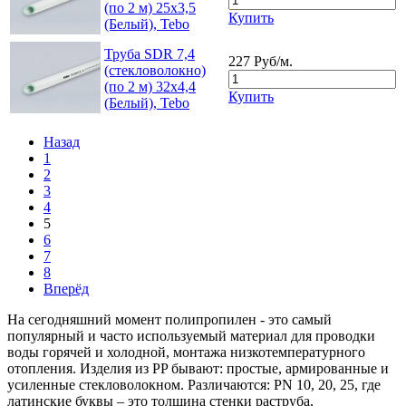
(по 2 м) 25x3,5
Купить
(Белый), Tebo
Труба SDR 7,4
227 Руб/м.
(стекловолокно)
(по 2 м) 32x4,4
Купить
(Белый), Tebo
Назад
1
2
3
4
5
6
7
8
Вперёд
На сегодняшний момент полипропилен - это самый
популярный и часто используемый материал для проводки
воды горячей и холодной, монтажа низкотемпературного
отопления. Изделия из PP бывают: простые, армированные и
усиленные стекловолокном. Различаются: PN 10, 20, 25, где
латинские буквы – это толщина стенки раструба,